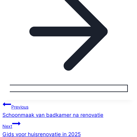
Berichtnavigatie
Previous
Schoonmaak van badkamer na renovatie
Next
Gids voor huisrenovatie in 2025