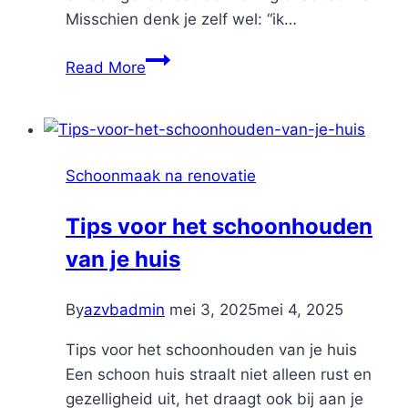
Misschien denk je zelf wel: “ik…
Hoe
Read More
creëer
je
een
stressvrije
Schoonmaak na renovatie
woning
na
Tips voor het schoonhouden
een
van je huis
drukke
renovatie?
By
azvbadmin
mei 3, 2025
mei 4, 2025
Tips voor het schoonhouden van je huis
Een schoon huis straalt niet alleen rust en
gezelligheid uit, het draagt ook bij aan je