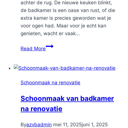
achter de rug. De nieuwe keuken blinkt,
de badkamer is een oase van rust, of die
extra kamer is precies geworden wat je
voor ogen had. Maar voor je echt kan
genieten, wacht er vaak…
Hoe
Read More
maak
je
efficiënt
je
Schoonmaak na renovatie
huis
schoon
Schoonmaak van badkamer
na
na renovatie
de
renovatie?
By
azvbadmin
mei 11, 2025
juni 1, 2025