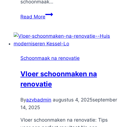
schoonmaak…
7
Read More
redenen
om
de
schoonmaak
aan
Schoonmaak na renovatie
professionals
over
Vloer schoonmaken na
te
renovatie
laten
By
azvbadmin
augustus 4, 2025
september
14, 2025
Vloer schoonmaken na renovatie: Tips